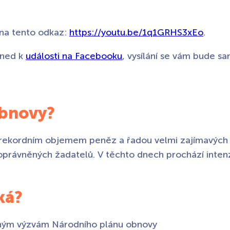
t na tento odkaz:
https://youtu.be/1q1GRHS3xEo
.
 hned k
události na Facebooku
, vysílání se vám bude s
obnovy?
ekordním objemem peněz a řadou velmi zajímavých příl
oprávněných žadatelů. V těchto dnech prochází inten
ká?
šeným výzvám Národního plánu obnovy