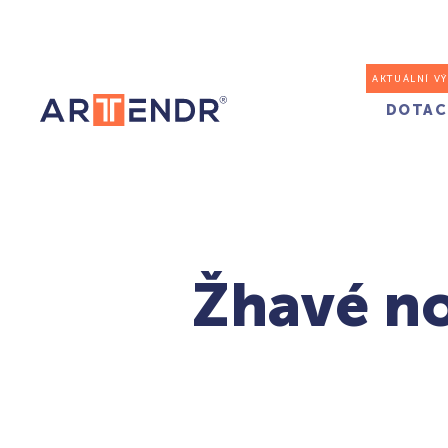
AKTUÁLNÍ V
DOTAC
Žhavé no