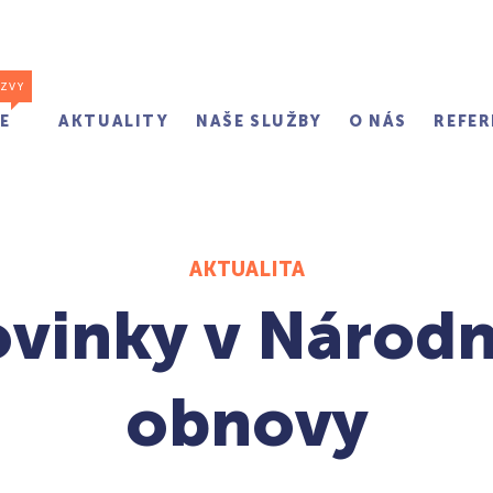
ÝZVY
E
AKTUALITY
NAŠE SLUŽBY
O NÁS
REFER
AKTUALITA
vinky v Národ
obnovy