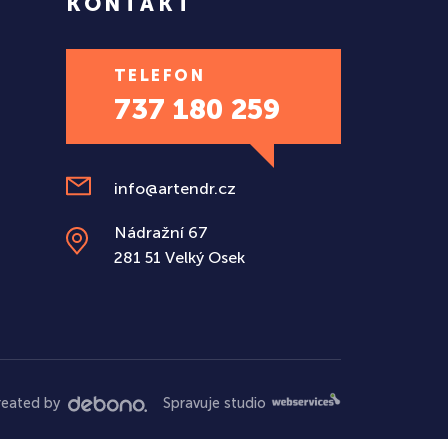
KONTAKT
TELEFON
737 180 259
info
@artendr.cz
Nádražní 67
281 51 Velký Osek
reated by
Spravuje studio