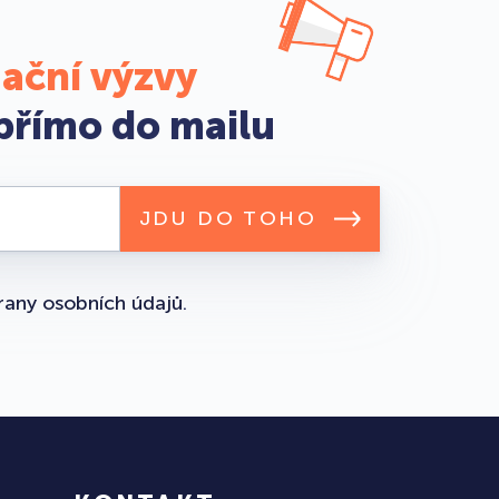
tační výzvy
přímo do mailu
JDU DO TOHO
rany osobních údajů
.