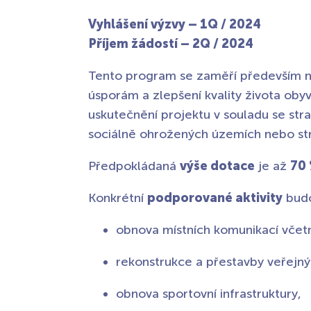
Vyhlášení výzvy – 1Q / 2024
Příjem žádostí – 2Q / 2024
Tento program se zaměří především na i
úsporám a zlepšení kvality života oby
uskutečnění projektu v souladu se stra
sociálně ohrožených územích nebo str
Předpokládaná
výše dotace
je až
70
Konkrétní
podporované aktivity
budo
obnova místních komunikací včetně
rekonstrukce a přestavby veřejn
obnova sportovní infrastruktury,