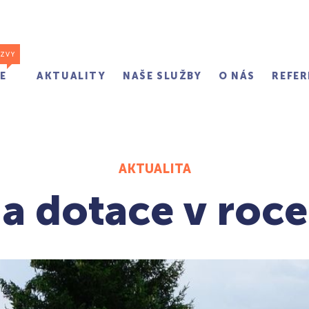
ÝZVY
E
AKTUALITY
NAŠE SLUŽBY
O NÁS
REFER
AKTUALITA
 dotace v roc