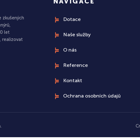
NAVIGACE
ze zkušených
Dotace
enýrů,
0 let
Naše služby
 realizovat
O nás
Reference
Kontakt
Ochrana osobních údajů
.
C